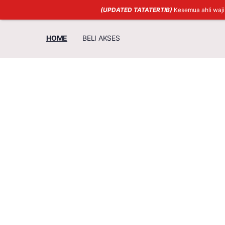
(UPDATED TATATERTIB)
Kesemua ahli waj
HOME
BELI AKSES