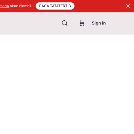
BACA TATATERTIB
merta
akan diambil.
Sign in