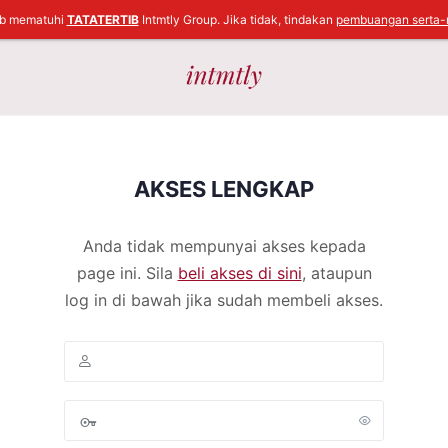
ib mematuhi
TATATERTIB
Intmtly Group. Jika tidak, tindakan
pembuangan serta-
AKSES LENGKAP
Anda tidak mempunyai akses kepada
page ini. Sila
beli akses di sini
, ataupun
log in di bawah jika sudah membeli akses.