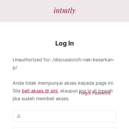
Log In
Unauthorized for:
/discussion/h-nak-besarkan-
p/
Anda tidak mempunyai akses kepada page ini.
Sila
beli akses di sini
, ataupun log in di bawah
Forgot Password
jika sudah membeli akses.