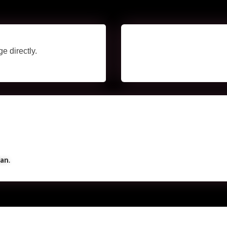
e directly.
an
.