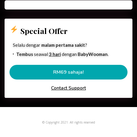
Special Offer
Selalu dengar
malam pertama sakit
?
Tembus
seawal
3 hari
dengan
BabyWooman
.
RM69 sahaja!
Contact Support
© Copyright 2021. All rights reserved