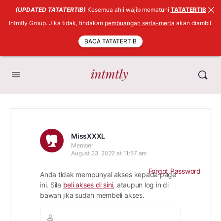
(UPDATED TATATERTIB)
Kesemua ahli wajib mematuhi
TATATERTIB
Intmtly Group. Jika tidak, tindakan
pembuangan serta-merta
akan diambil.
BACA TATATERTIB
MissXXXL
Member
August 23, 2022 at 11:57 am
Forgot Password
Anda tidak mempunyai akses kepada page
ini. Sila
beli akses di sini
, ataupun log in di
bawah jika sudah membeli akses.