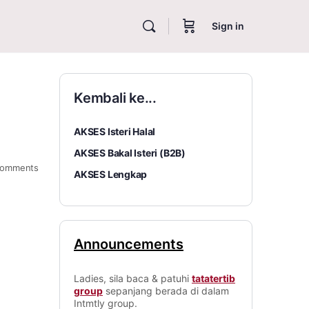
Sign in
Kembali ke...
AKSES Isteri Halal
AKSES Bakal Isteri (B2B)
omments
AKSES Lengkap
Announcements
Ladies, sila baca & patuhi
tatatertib
group
sepanjang berada di dalam
Intmtly group.