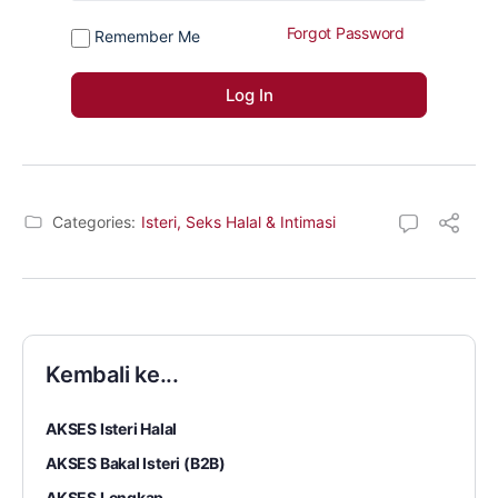
Forgot Password
Remember Me
Categories:
Isteri, Seks Halal & Intimasi
Kembali ke...
AKSES Isteri Halal
AKSES Bakal Isteri (B2B)
AKSES Lengkap