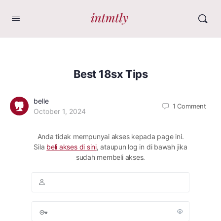
Best 18sx Tips
belle
1
Comment
October 1, 2024
Anda tidak mempunyai akses kepada page ini.
Sila
beli akses di sini
, ataupun log in di bawah jika
sudah membeli akses.