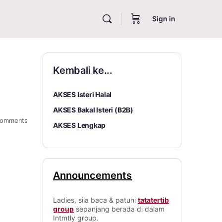
Sign in
Kembali ke...
AKSES Isteri Halal
AKSES Bakal Isteri (B2B)
omments
AKSES Lengkap
Announcements
Ladies, sila baca & patuhi
tatatertib
group
sepanjang berada di dalam
Intmtly group.