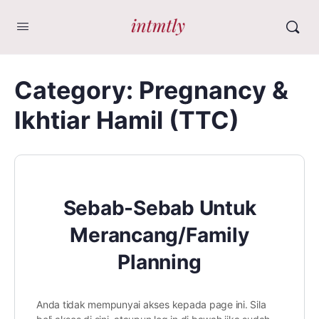
Category:
Pregnancy &
Ikhtiar Hamil (TTC)
Sebab-Sebab Untuk
Merancang/Family
Planning
Anda tidak mempunyai akses kepada page ini. Sila