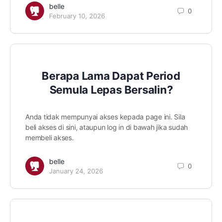
belle
0
February 10, 2026
Berapa Lama Dapat Period
Semula Lepas Bersalin?
Anda tidak mempunyai akses kepada page ini. Sila
beli akses di sini, ataupun log in di bawah jika sudah
membeli akses.
belle
0
January 24, 2026