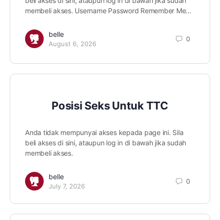
beli akses di sini, ataupun log in di bawah jika sudah
membeli akses. Username Password Remember Me…
belle
0
August 6, 2026
Posisi Seks Untuk TTC
Anda tidak mempunyai akses kepada page ini. Sila
beli akses di sini, ataupun log in di bawah jika sudah
membeli akses.
belle
0
July 7, 2026