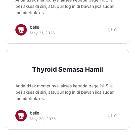
beli akses di sini, ataupun log in di bawah jika sudah
membeli akses.
belle
0
May 21, 2026
Thyroid Semasa Hamil
Anda tidak mempunyai akses kepada page ini. Sila
beli akses di sini, ataupun log in di bawah jika sudah
membeli akses.
belle
0
May 20, 2026