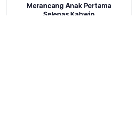
Merancang Anak Pertama
Selepas Kahwin
Anda tidak mempunyai akses kepada page ini. Sila
beli akses di sini, ataupun log in di bawah jika sudah
membeli akses.
belle
0
January 22, 2026
Tips & Diet Untuk GDM
(Kencing Manis Semasa
Hamil)
Anda tidak mempunyai akses kepada page ini. Sila