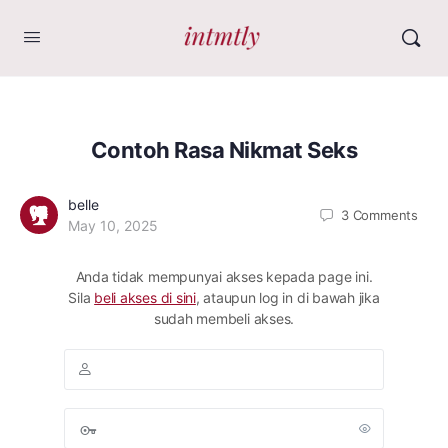
Contoh Rasa Nikmat Seks
belle
3
Comments
May 10, 2025
Anda tidak mempunyai akses kepada page ini.
Sila
beli akses di sini
, ataupun log in di bawah jika
sudah membeli akses.