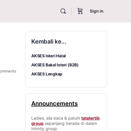
Sign in
Kembali ke...
AKSES Isteri Halal
AKSES Bakal Isteri (B2B)
omments
AKSES Lengkap
Announcements
Ladies, sila baca & patuhi
tatatertib
group
sepanjang berada di dalam
Intmtly group.