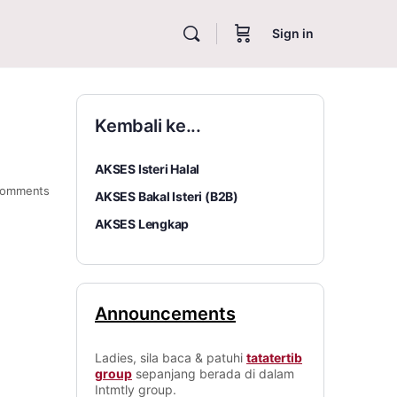
Sign in
Kembali ke...
AKSES Isteri Halal
omments
AKSES Bakal Isteri (B2B)
AKSES Lengkap
Announcements
Ladies, sila baca & patuhi
tatatertib
group
sepanjang berada di dalam
Intmtly group.