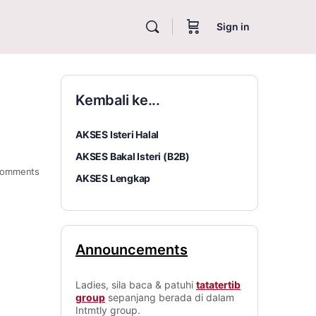
Sign in
Kembali ke...
AKSES Isteri Halal
AKSES Bakal Isteri (B2B)
omments
AKSES Lengkap
Announcements
Ladies, sila baca & patuhi
tatatertib
group
sepanjang berada di dalam
Intmtly group.