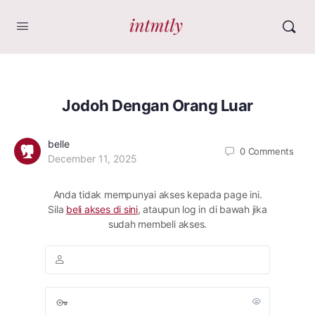
Jodoh Dengan Orang Luar
belle
0
Comments
December 11, 2025
Anda tidak mempunyai akses kepada page ini.
Sila
beli akses di sini
, ataupun log in di bawah jika
sudah membeli akses.