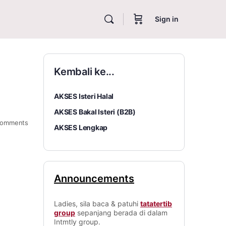
Sign in
Kembali ke...
AKSES Isteri Halal
AKSES Bakal Isteri (B2B)
omments
AKSES Lengkap
Announcements
Ladies, sila baca & patuhi
tatatertib
group
sepanjang berada di dalam
Intmtly group.