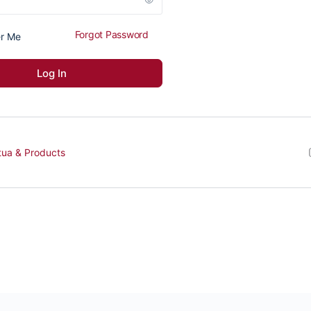
Forgot Password
r Me
tua & Products