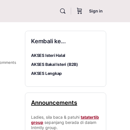
Sign in
Kembali ke...
AKSES Isteri Halal
omments
AKSES Bakal Isteri (B2B)
AKSES Lengkap
Announcements
Ladies, sila baca & patuhi
tatatertib
group
sepanjang berada di dalam
Intmtly group.