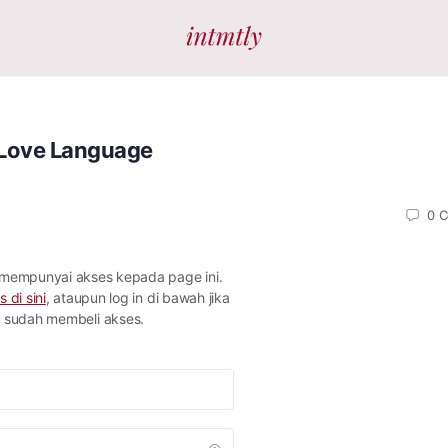
Love Language
0
C
 mempunyai akses kepada page ini.
s di sini
, ataupun log in di bawah jika
sudah membeli akses.