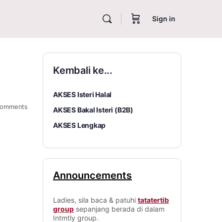
Sign in
Kembali ke...
AKSES Isteri Halal
omments
AKSES Bakal Isteri (B2B)
AKSES Lengkap
Announcements
Ladies, sila baca & patuhi
tatatertib
group
sepanjang berada di dalam
Intmtly group.