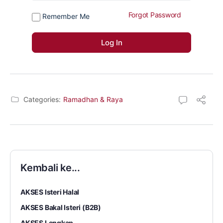
Forgot Password
Remember Me
Categories:
Ramadhan & Raya
Kembali ke...
AKSES Isteri Halal
AKSES Bakal Isteri (B2B)
AKSES Lengkap