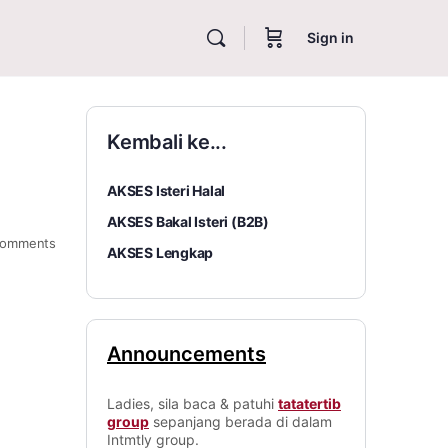
Sign in
Kembali ke...
AKSES Isteri Halal
AKSES Bakal Isteri (B2B)
omments
AKSES Lengkap
Announcements
Ladies, sila baca & patuhi
tatatertib
group
sepanjang berada di dalam
Intmtly group.