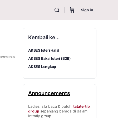
Sign in
Kembali ke...
AKSES Isteri Halal
omments
AKSES Bakal Isteri (B2B)
AKSES Lengkap
Announcements
Ladies, sila baca & patuhi
tatatertib
group
sepanjang berada di dalam
Intmtly group.