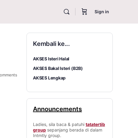
Sign in
Kembali ke...
AKSES Isteri Halal
AKSES Bakal Isteri (B2B)
omments
AKSES Lengkap
Announcements
Ladies, sila baca & patuhi
tatatertib
group
sepanjang berada di dalam
Intmtly group.