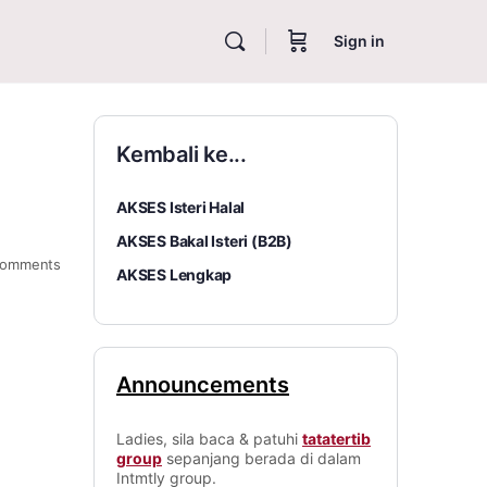
Sign in
Kembali ke...
AKSES Isteri Halal
AKSES Bakal Isteri (B2B)
omments
AKSES Lengkap
Announcements
Ladies, sila baca & patuhi
tatatertib
group
sepanjang berada di dalam
Intmtly group.