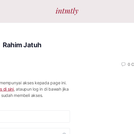
Rahim Jatuh
0
C
 mempunyai akses kepada page ini.
s di sini
, ataupun log in di bawah jika
sudah membeli akses.