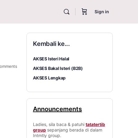
Sign in
Kembali ke...
AKSES Isteri Halal
omments
AKSES Bakal Isteri (B2B)
AKSES Lengkap
Announcements
Ladies, sila baca & patuhi
tatatertib
group
sepanjang berada di dalam
Intmtly group.