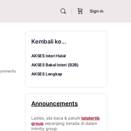
Sign in
Kembali ke...
AKSES Isteri Halal
AKSES Bakal Isteri (B2B)
omments
AKSES Lengkap
Announcements
Ladies, sila baca & patuhi
tatatertib
group
sepanjang berada di dalam
Intmtly group.