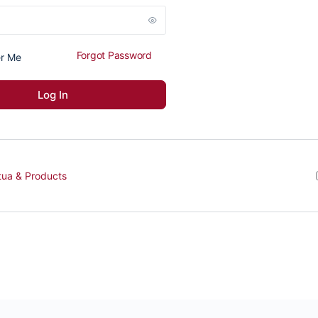
Forgot Password
r Me
tua & Products