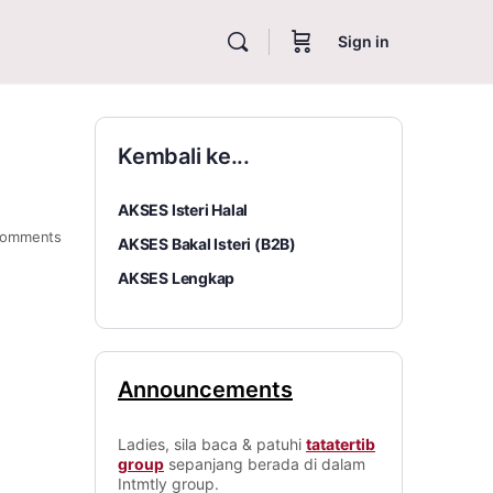
Sign in
Kembali ke...
AKSES Isteri Halal
omments
AKSES Bakal Isteri (B2B)
AKSES Lengkap
Announcements
Ladies, sila baca & patuhi
tatatertib
group
sepanjang berada di dalam
Intmtly group.