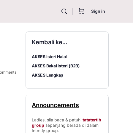
Sign in
Kembali ke...
AKSES Isteri Halal
AKSES Bakal Isteri (B2B)
omments
AKSES Lengkap
Announcements
Ladies, sila baca & patuhi
tatatertib
group
sepanjang berada di dalam
Intmtly group.