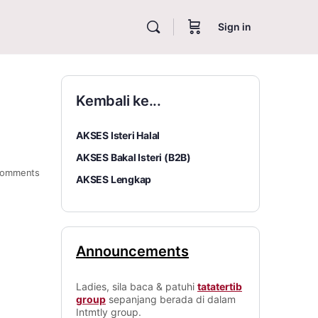
Sign in
Kembali ke...
AKSES Isteri Halal
AKSES Bakal Isteri (B2B)
omments
AKSES Lengkap
Announcements
Ladies, sila baca & patuhi
tatatertib
group
sepanjang berada di dalam
Intmtly group.