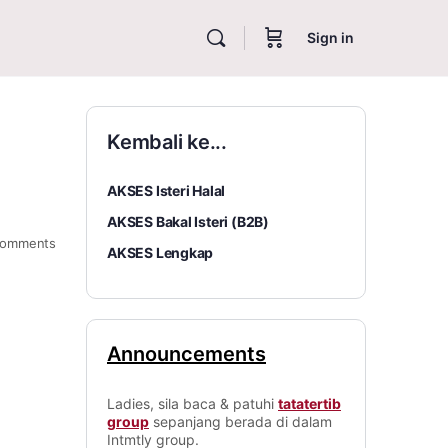
Sign in
Kembali ke...
AKSES Isteri Halal
AKSES Bakal Isteri (B2B)
omments
AKSES Lengkap
Announcements
Ladies, sila baca & patuhi
tatatertib
group
sepanjang berada di dalam
Intmtly group.