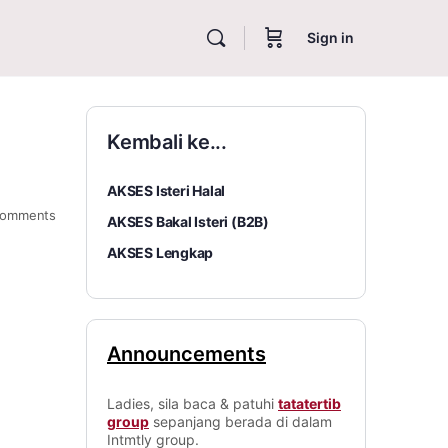
Sign in
Kembali ke...
AKSES Isteri Halal
omments
AKSES Bakal Isteri (B2B)
AKSES Lengkap
Announcements
Ladies, sila baca & patuhi
tatatertib
group
sepanjang berada di dalam
Intmtly group.