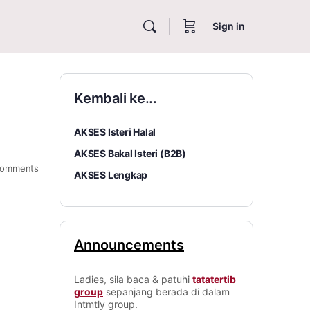
Sign in
Kembali ke...
AKSES Isteri Halal
AKSES Bakal Isteri (B2B)
omments
AKSES Lengkap
Announcements
Ladies, sila baca & patuhi
tatatertib
group
sepanjang berada di dalam
Intmtly group.