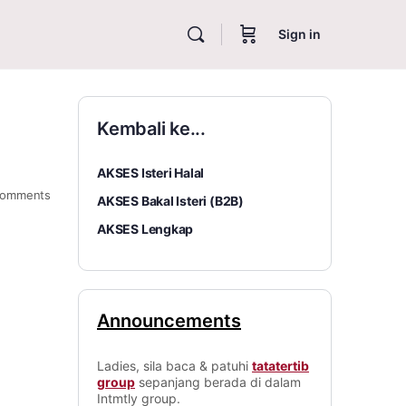
Sign in
Kembali ke...
AKSES Isteri Halal
omments
AKSES Bakal Isteri (B2B)
AKSES Lengkap
Announcements
Ladies, sila baca & patuhi
tatatertib
group
sepanjang berada di dalam
Intmtly group.