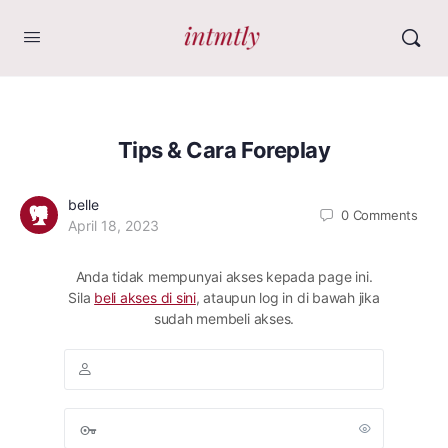
Tips & Cara Foreplay
belle
0
Comments
April 18, 2023
Anda tidak mempunyai akses kepada page ini.
Sila
beli akses di sini
, ataupun log in di bawah jika
sudah membeli akses.