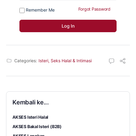
Forgot Password
Remember Me
Categories:
Isteri, Seks Halal & Intimasi
Kembali ke...
AKSES Isteri Halal
AKSES Bakal Isteri (B2B)
AKSES Lengkap