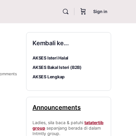
Sign in
Kembali ke...
AKSES Isteri Halal
AKSES Bakal Isteri (B2B)
omments
AKSES Lengkap
Announcements
Ladies, sila baca & patuhi
tatatertib
group
sepanjang berada di dalam
Intmtly group.