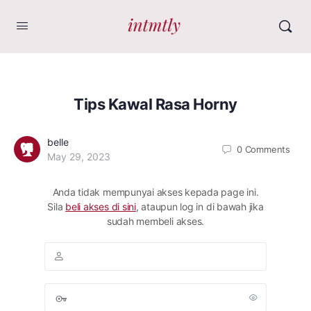
Tips Kawal Rasa Horny
belle
0
Comments
May 29, 2023
Anda tidak mempunyai akses kepada page ini.
Sila
beli akses di sini
, ataupun log in di bawah jika
sudah membeli akses.