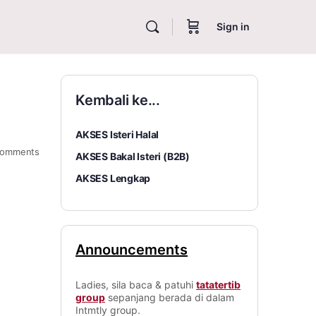
Sign in
Kembali ke...
AKSES Isteri Halal
omments
AKSES Bakal Isteri (B2B)
AKSES Lengkap
Announcements
Ladies, sila baca & patuhi
tatatertib
group
sepanjang berada di dalam
Intmtly group.