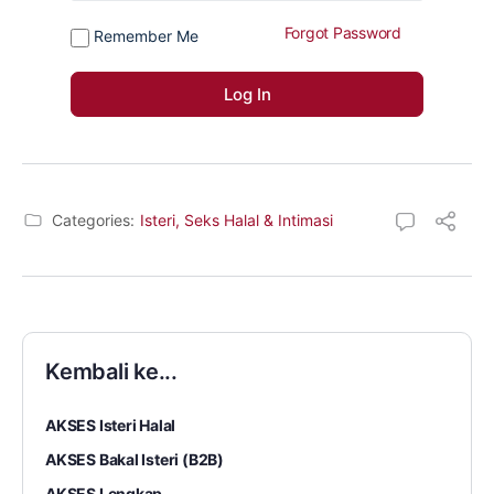
Forgot Password
Remember Me
Categories:
Isteri, Seks Halal & Intimasi
Kembali ke...
AKSES Isteri Halal
AKSES Bakal Isteri (B2B)
AKSES Lengkap