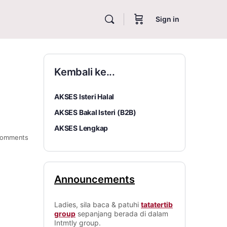
Sign in
Kembali ke...
AKSES Isteri Halal
AKSES Bakal Isteri (B2B)
AKSES Lengkap
omments
Announcements
Ladies, sila baca & patuhi
tatatertib
group
sepanjang berada di dalam
Intmtly group.