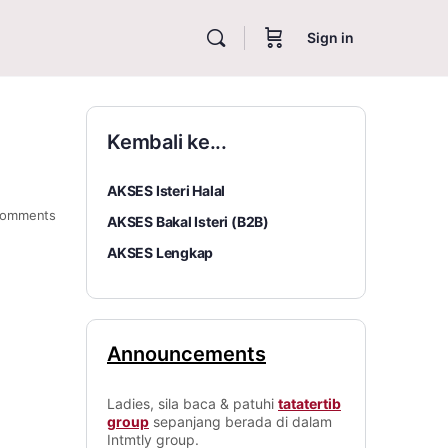
Sign in
Kembali ke...
AKSES Isteri Halal
omments
AKSES Bakal Isteri (B2B)
AKSES Lengkap
Announcements
Ladies, sila baca & patuhi
tatatertib
group
sepanjang berada di dalam
Intmtly group.