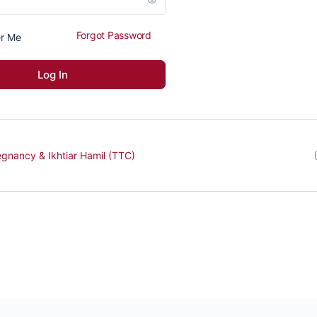
Forgot Password
r Me
egnancy & Ikhtiar Hamil (TTC)