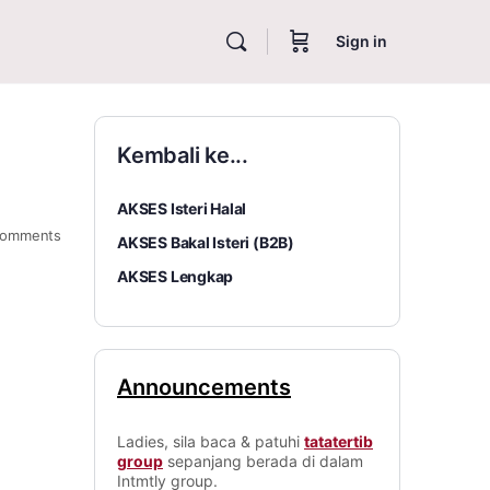
Sign in
Kembali ke...
AKSES Isteri Halal
omments
AKSES Bakal Isteri (B2B)
AKSES Lengkap
Announcements
Ladies, sila baca & patuhi
tatatertib
group
sepanjang berada di dalam
Intmtly group.