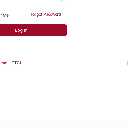
Forgot Password
r Me
Hamil (TTC)