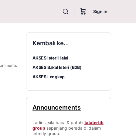
Sign in
Kembali ke...
AKSES Isteri Halal
omments
AKSES Bakal Isteri (B2B)
AKSES Lengkap
Announcements
Ladies, sila baca & patuhi
tatatertib
group
sepanjang berada di dalam
Intmtly group.