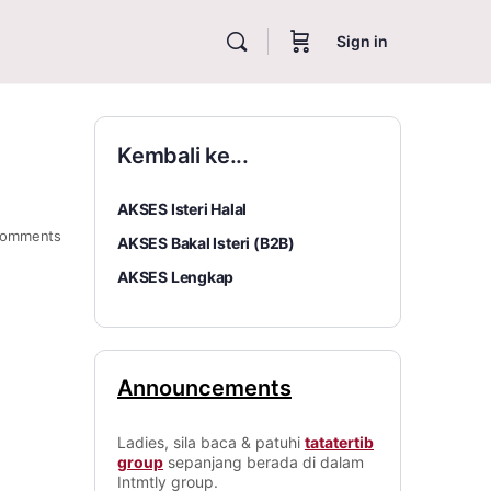
Sign in
Kembali ke...
AKSES Isteri Halal
omments
AKSES Bakal Isteri (B2B)
AKSES Lengkap
Announcements
Ladies, sila baca & patuhi
tatatertib
group
sepanjang berada di dalam
Intmtly group.