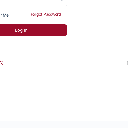
Forgot Password
r Me
C)